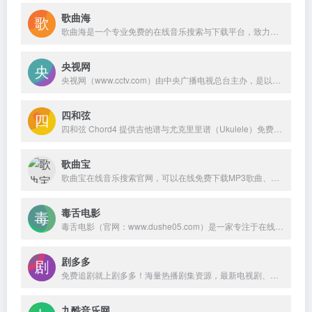
歌曲海
歌曲海是一个专业免费的在线音乐搜索与下载平台，致力于为用户提供全网最全面的MP3歌曲资源。无论是付费歌曲、流行音乐，还是经典老歌，这里都能轻松找到。
央视网
央视网（www.cctv.com）由中央广播电视总台主办，是以视频为特色的中央重点新闻网站，是央视的融合传播平台，是拥有全牌照业务资质的大型互联网文化企业。秉承“融合创新、一体发展”的理念，以新闻为龙头，以视频为重点，以用户为中心，建成“一网一端多平台多渠道”融媒体传播体系。
四和弦
四和弦 Chord4 提供吉他谱与尤克里里谱（Ukulele）免费在线查询，支持移调、在线录音、普通话与粤语拼音对照，适合吉他初学者与进阶爱好者使用。
歌曲宝
歌曲宝在线音乐搜索官网，可以在线免费下载MP3歌曲、流行音乐、经典老歌等。曲库完整，更新迅速，试听流畅，支持高品质|无损音质~
毒舌电影
毒舌电影（官网：www.dushe05.com）是一家专注于在线影视资源聚合与免费播放的综合型影视平台。平台以"看电影，可以改变人生"为品牌理念，定位为面向广大影迷的免费在线观影入口，致力于为用户提供最新、最热的全球影视内容。
剧多多
免费追剧就上剧多多！海量热播剧集资源，最新电视剧、热门综艺、经典电影、精彩动漫一网打尽。我们专注于提供便捷的网盘搜索服务，每日新增数万资源，涵盖影视、动漫、学习资料、电子书、实用软件等。剧多多，让您轻松发现并获取全网优质免费资源，追剧更自由，搜索更高效!
九酷音乐网