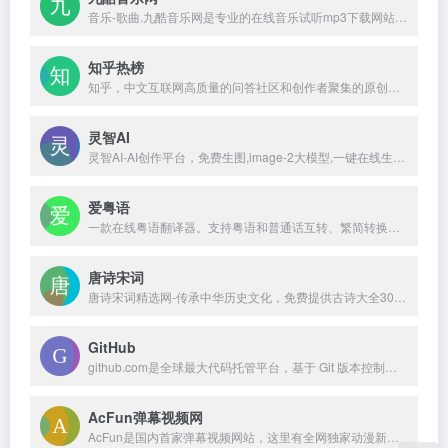
音乐-歌曲.九酷音乐网是专业的在线音乐试听mp3下载网站.收录了网上最新歌曲和流行音乐,网络歌曲,好听的歌,抖音热门歌曲,经典老歌等最新流行歌曲MP3下载试听服务,是您寻找好听的歌首选网站。
知乎热榜
知乎，中文互联网高质量的问答社区和创作者聚集的原创内容平台，于 2011 年 1 月正式上线，以「让人们更好的分享知识、经验和见解，找到自己的解答」为品牌使命。知乎凭借认真、专业、友善的社区氛围、独特的产品机制以及结构化和易获得的优质内容，聚集了中文互联网科技、商业、影视、时尚、文化等领域最具创造力的人群，已成为综合性、全品类、在诸多领域具有关键影响力的知识分享社区和创作者聚集的原创内容平台，建立
灵智AI
灵智AI-AI创作平台，免费生图,image-2大模型,一键在线生成各种图片
爱粤语
一款在线粤语翻译器。支持粤语和普通话互转、繁简转换以及语音播放的功能。
唐诗宋词
唐诗宋词精选网-传承中华历史文化，免费提供古诗大全300首、唐诗300首和古诗词大全学习，中国古诗文网收录了数十万量级的唐诗宋词和宋词精选，努力打造一个古诗词爱好者对古诗鉴赏及赏析的最佳平台；深厚的中国文化底蕴，我们致力成为提供古诗资料最全面的网站。
GitHub
github.com是全球最大代码托管平台，基于 Git 版本控制，提供开源仓库、代码评审、项目管理、CopilotAI 编程、团队协作与静态网页托管服务。
AcFun弹幕视频网
AcFun是国内首家弹幕视频网站，这里有全网独家动漫新番， 友好的弹幕氛围，有趣的UP主，好玩有科技感的虚拟偶像，年轻人都在用。