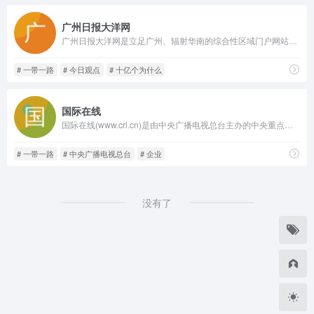
广州日报大洋网
广州日报大洋网是立足广州、辐射华南的综合性区域门户网站，为用户提供新闻、生活、论坛等20多个频道。广州日报大洋网是广州日报新媒体发展的先锋，在区域资讯服务、媒体融合发展方面已经获得显著成果。广州日报大洋网是新闻资讯服务的南大门。
# 一带一路
# 今日观点
# 十亿个为什么
国际在线
国际在线(www.cri.cn)是由中央广播电视总台主办的中央重点新闻网站,通过44种语言(不含广客闽潮4种方言)对全球进行传播,是中国使用语种最多、传播地域最广、影响人群最大的多应用、多终端网站集群。 国际在线依托中央广播电视总台广泛的资讯渠道和媒体资源,在全球拥有40多个驻外记者站,与许多国家的驻华机构建立了良好的合作关系,已发展成为拥有强大的信息采集网络、多形态传播渠道的国际化新媒体平台。
# 一带一路
# 中央广播电视总台
# 企业
没有了