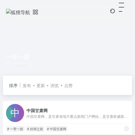
一带一路
共 3 篇网址
排序
发布
更新
浏览
点赞
中国甘肃网
中国甘肃网，是甘肃省地方重点新闻门户网站，是甘肃权威新闻发布平台和对外传播窗口。目前，有新闻、政务、文化等40多个频道，“两微两端”甘肃头条、飞天手机台和公众平台等粉丝量约千万，为用户提供新闻资讯、舆情监测、电商培训、纪录片拍摄、网络直播、VR航拍、广告传播等服务。
# 一带一路
# 丝绸之路
# 中国甘肃网