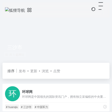
三沙市
共 1 篇网址
排序
发布
更新
浏览
点赞
环球网
环球网是中国领先的国际资讯门户，拥有独立采编权的中央重点新闻网站。环球网秉承环球时报的国际视野，力求及时、客观、权威、独立地报道新闻，致力于应用前沿的互联网技术，为全球化时代的中国互联网用户提供与国际生活相关的资讯服务、互动社区。未来会致力于打造全球化在线生活平台，成为中国与国际之间沟通与交流的桥梁。
# huanqiu
# 三沙市
# 中国军力