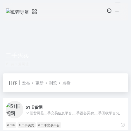
二手买卖
共 1 篇网址
排序
发布
更新
浏览
点赞
51旧货网
51旧货网是二手交易信息平台,二手设备买卖,二手回收平台;汇聚:物资处理,二手车,二手设备,二手设备回收,二手工程机械,二手货,工厂设备,处理闲置,废金属回收,废旧物资回收,废铜回收,废铁回收,价格行情,积压库存,旧货回收,废旧电子产品,出租求租等二手交易信息及各类回收商家,资源再利用,打造循环经济。是国内领先的网上旧货交易平台,传统旧货行业开拓网上市场的首选网站
# b2b
# 二手买卖
# 二手交易平台