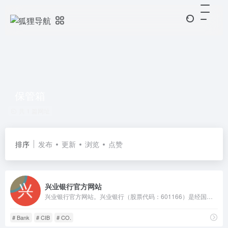
保管箱
共 1 篇网址
排序
发布
更新
浏览
点赞
兴业银行官方网站
兴业银行官方网站。兴业银行（股票代码：601166）是经国务院、中国人民银行批准成立的首批股份制商业银行之一，目前已发展成为以银行为主体，涵盖信托、金融租赁、基金、期货、资产管理、消费金融、理财、数字金融、研究咨询等在内的现代综合金融服务集团，不断完善覆盖境内境外、线上线下的多元化服务网络，已成为国内系统重要性银行。
# Bank
# CIB
# CO.