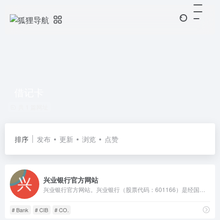
借记卡
共 1 篇网址
排序
发布
更新
浏览
点赞
兴业银行官方网站
兴业银行官方网站。兴业银行（股票代码：601166）是经国务院、中国人民银行批准成立的首批股份制商业银行之一，目前已发展成为以银行为主体，涵盖信托、金融租赁、基金、期货、资产管理、消费金融、理财、数字金融、研究咨询等在内的现代综合金融服务集团，不断完善覆盖境内境外、线上线下的多元化服务网络，已成为国内系统重要性银行。
# Bank
# CIB
# CO.