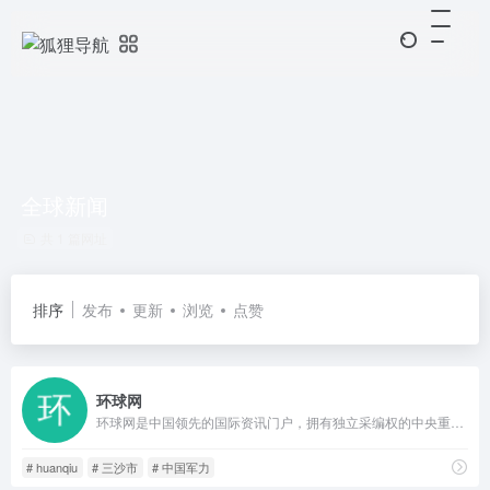
全球新闻
共 1 篇网址
排序
发布
更新
浏览
点赞
环球网
环球网是中国领先的国际资讯门户，拥有独立采编权的中央重点新闻网站。环球网秉承环球时报的国际视野，力求及时、客观、权威、独立地报道新闻，致力于应用前沿的互联网技术，为全球化时代的中国互联网用户提供与国际生活相关的资讯服务、互动社区。未来会致力于打造全球化在线生活平台，成为中国与国际之间沟通与交流的桥梁。
# huanqiu
# 三沙市
# 中国军力