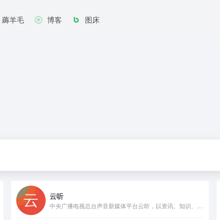
薅羊毛
博客
图床
云听
中央广播电视总台声音新媒体平台云听，以资讯、知识、文化为内容战略方向，集纳总台精品内容，自制音频IP节目，创作优质有声书，致力于为手机、车机、平板电脑、智能穿戴等多终端用户提供全场景的声音产品和服务。