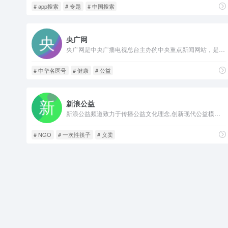
# app搜索
# 专题
# 中国搜索
央广网
央广网是中央广播电视总台主办的中央重点新闻网站，是中国最具影响力的网络媒体之一，也是国内新闻原创报道生产的核心平台和中文互联网原创内容传播的重要节点。
# 中华名医号
# 健康
# 公益
新浪公益
新浪公益频道致力于传播公益文化理念,创新现代公益模式,打造公益服务平台,推动社会公益事业的向前发展。新浪公益通过关注社会公益热点、报道社会公益事件、营造公益爱心社区,全力打造大众参与的公益互动地带;
# NGO
# 一次性筷子
# 义卖