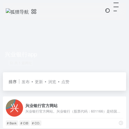
兴业银行app
共 1 篇网址
排序
发布
更新
浏览
点赞
兴业银行官方网站
兴业银行官方网站。兴业银行（股票代码：601166）是经国务院、中国人民银行批准成立的首批股份制商业银行之一，目前已发展成为以银行为主体，涵盖信托、金融租赁、基金、期货、资产管理、消费金融、理财、数字金融、研究咨询等在内的现代综合金融服务集团，不断完善覆盖境内境外、线上线下的多元化服务网络，已成为国内系统重要性银行。
# Bank
# CIB
# CO.