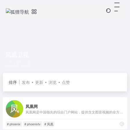
凤凰卫视
共 1 篇网址
排序
发布
更新
浏览
点赞
凤凰网
凤凰网是中国领先的综合门户网站，提供含文图音视频的全方位综合新闻资讯、深度访谈、观点评论、财经产品、互动应用、分享社区等服务，同时与凤凰无线、凤凰宽频形成三屏联动，为全球主流华人提供互联网、无线通信、电视网三网融合无缝衔接的新媒体优质体验。
# phoenix
# phoenixtv
# 凤凰