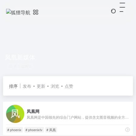
凤凰新媒体
共 1 篇网址
排序
发布
更新
浏览
点赞
凤凰网
凤凰网是中国领先的综合门户网站，提供含文图音视频的全方位综合新闻资讯、深度访谈、观点评论、财经产品、互动应用、分享社区等服务，同时与凤凰无线、凤凰宽频形成三屏联动，为全球主流华人提供互联网、无线通信、电视网三网融合无缝衔接的新媒体优质体验。
# phoenix
# phoenixtv
# 凤凰