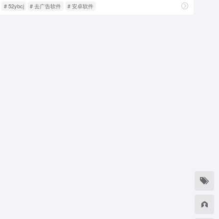
# 52ybcj
# 去广告软件
# 安卓软件