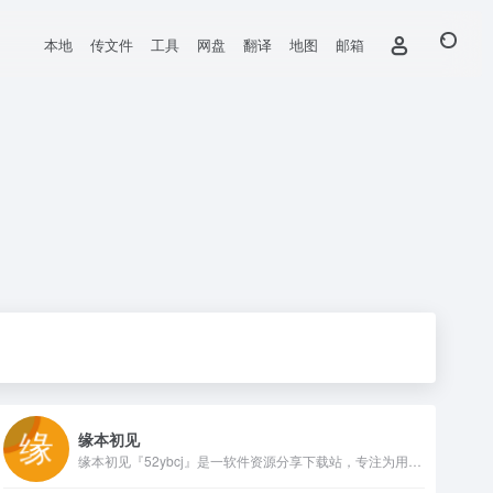
本地
传文件
工具
网盘
翻译
地图
邮箱
缘本初见
缘本初见『52ybcj』是一软件资源分享下载站，专注为用户提供各种绿色、实用、有趣的应用和技术教程等，分享是我们的宗旨也是这个站点存在的意义！