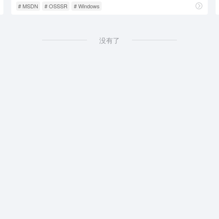
# MSDN
# OSSSR
# Windows
没有了