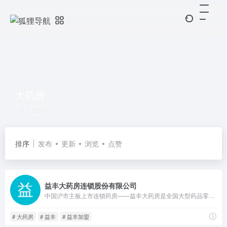
大药房
共 1 篇网址
排序
发布
更新
浏览
点赞
益丰大药房连锁股份有限公司
中国沪市主板上市连锁药房——益丰大药房是全国大型药品零售连锁企业。公司始终高举“平价、专业”大旗，秉承“诚信、敬业、务实、创新”的企业精神，为健康生活提供超值商品和服务。
# 大药房
# 益丰
# 益丰加盟