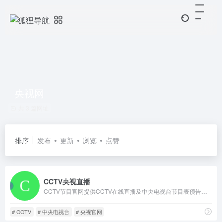
央视网
共 3 篇网址
排序
发布
更新
浏览
点赞
CCTV央视直播
CCTV节目官网提供CCTV在线直播及中央电视台节目表预告等服务，中央电视台是中国重要的新闻舆论机构，现已开办众多频道及节目，拥有国内一流的播音员和主持人队伍。
# CCTV
# 中央电视台
# 央视官网