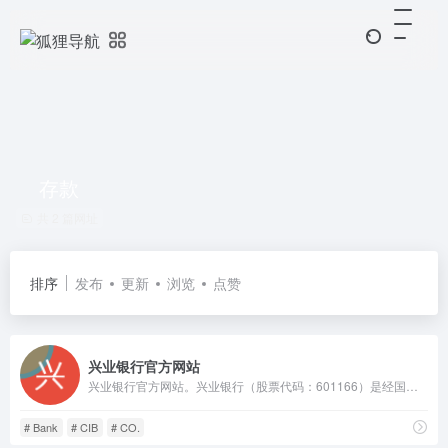
存款
共 2 篇网址
排序
发布
更新
浏览
点赞
兴业银行官方网站
兴业银行官方网站。兴业银行（股票代码：601166）是经国务院、中国人民银行批准成立的首批股份制商业银行之一，目前已发展成为以银行为主体，涵盖信托、金融租赁、基金、期货、资产管理、消费金融、理财、数字金融、研究咨询等在内的现代综合金融服务集团，不断完善覆盖境内境外、线上线下的多元化服务网络，已成为国内系统重要性银行。
# Bank
# CIB
# CO.