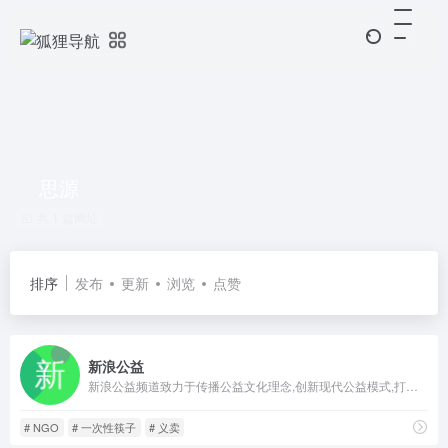
思源
共 1 篇网址
排序
发布
更新
浏览
点赞
新浪公益
新浪公益频道致力于传播公益文化理念,创新现代公益模式,打造公益服务平台,推动社会公益事业的向前发展。新浪公益通过关注社会公益热点、报道社会公益事件、营造公益爱心社区,全力打造大众参与的公益互动地带;
# NGO
# 一次性筷子
# 义卖