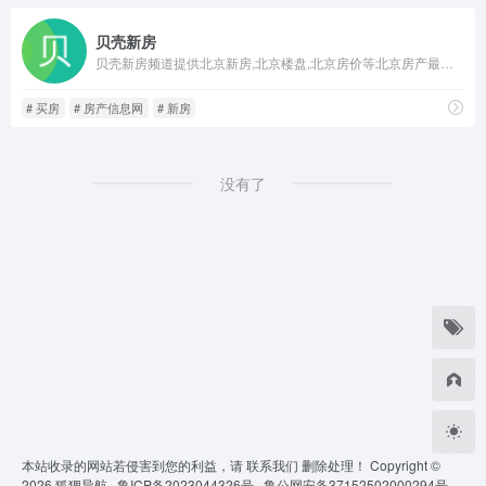
贝壳新房
贝壳新房频道提供北京新房,北京楼盘,北京房价等北京房产最新信息,查找真实优质的北京新开楼盘信息及北京新房房源信息,就来贝壳找房,省心省事.
# 买房
# 房产信息网
# 新房
没有了
本站收录的网站若侵害到您的利益，请
联系我们
删除处理！ Copyright ©
2026
狐狸导航 ·
鲁ICP备2023044326号 ·
鲁公网安备37152502000294号 ·