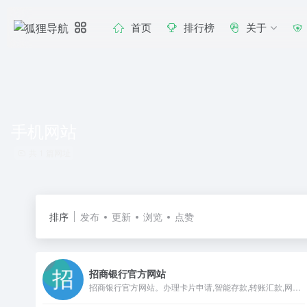
首页
排行榜
关于
手机网站
共 1 篇网址
排序
发布
更新
浏览
点赞
招商银行官方网站
招商银行官方网站。办理卡片申请,智能存款,转账汇款,网上支付,投资理财,贷款消费,信用卡还款,生活缴费,外汇买卖,实时利率,汇率查询,公司理财,企业贷款等业务,享受一站式综合金融服务！更可登录网上银行,手机银行,尽享24小时在线便利金融服务！@CMBOK@