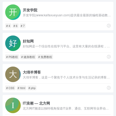
开发学院
开发学院(www.kaifaxueyuan.com)提供最全最新的编程基础教程, 介绍了互联网基础知识如html，css，js等，也有PHP , MySQL,WebRTC,WebGL,微信小程序，Unity 教程,Thymeleaf 教程,CodeIgniter 4 教程,Angular 教程,ElasticSearch7 教程等各种教程和心得
# 4
# 6
# 7
好知网
好知网是一个综合性在线学习平台。这里有大量的在线课程，课程涵盖计算机知识，企业管理，摄影，photoshop，职业技能，运动、外语、美食，时尚，手工艺，公开课，职业资格考试等。
# PS教程
# 健身教程
# 免费教程
大绵羊博客
大绵羊博客，这是一个聚焦于个人技术分享与生活记录的博客。在这里，我会分享关于前端开发、WordPress使用技巧、以及编程心得的点滴。同时，我也记录下生活中的小确幸和成长故事
# CSS
# html
# php
IT浪潮 — 北方网
北方网IT频道以独特视角报道IT业界、通信、互联网等业界动态；提供手机、数码、笔记本、家电、软硬件等产品资讯服务。