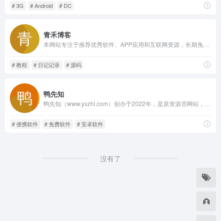
# 3G
# Android
# DC
青禾博客
本网站专注于推荐优秀软件、APP应用和互联网资源，长期免费分享各种精品软件和教程，承诺永久无广告无捆绑不收费不套路，是电脑爱好者最佳的软件下载和学习交流场所。
# 教程
# 日记记录
# 源码
鸭先知
鸭先知（www.yxzhi.com）创办于2022年，是原资源否网站，专注于分享优质软件、技术、教程、脚本、插件等资源的综合性网站。找软件，找资源，学技术，提效率，尽在鸭先知！
# 便携软件
# 免费软件
# 安卓软件
没有了