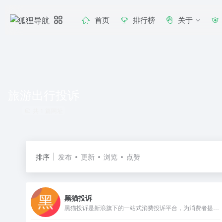
首页
排行榜
关于
旅游出行投诉
共 1 篇网址
排序
发布
更新
浏览
点赞
黑猫投诉
黑猫投诉是新浪旗下的一站式消费投诉平台，为消费者提供便捷高效的投诉渠道，专注解决网购、金融保险、演唱会、旅游出行、物流快递、餐饮、食品、教育培训、医疗美容、汽车等各类消费纠纷，用户可快速提交投诉、追踪处理进度，平台快速对接商家响应处理，保障消费者合法权益。平台与企业、媒体、政府机构合作，已形成涵盖纠纷化解、侵权事件监督、消费参考、法律咨询、消费预警及行业治理的综合服务体系。