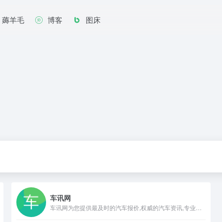
薅羊毛
博客
图床
车讯网
车讯网为您提供最及时的汽车报价,权威的汽车资讯,专业的汽车图片,精彩的汽车视频,丰富的汽车车型,汽车论坛,是值得信赖的汽车网.一切尽在车讯网!