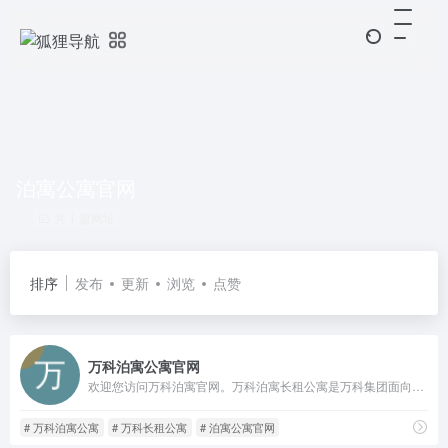
泊寓公寓官网
共 1 篇网址
排序
发布
更新
浏览
点赞
万科泊寓公寓官网
欢迎您访问万科泊寓官网。万科泊寓长租公寓是万科集团面向有提升自我品质需求的年轻群体而打造的城市青年主题公寓。也是万科集团旗下长租公寓品牌。为您提供与泊寓相关的房源,租赁,户型等信息。
# 万科泊寓公寓
# 万科长租公寓
# 泊寓公寓官网