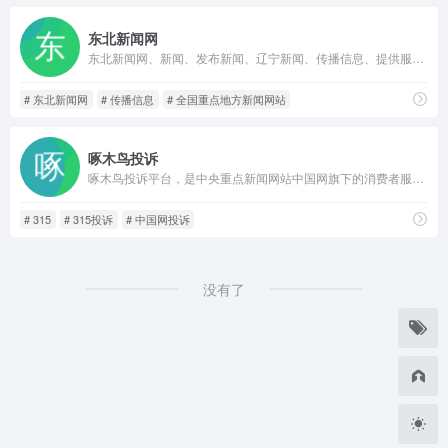
东北新闻网
东北新闻网、新闻、发布新闻、辽宁新闻、传播信息、提供服务、权威媒体、辽宁门户、辽宁新闻门户网站、辽宁、时评、民生问政、直播、财经、房产、文明辽宁、融 · 视频、消费维权、文艺、税务、政府采购大型综合性新闻网站，全国重点地方新闻网站、报纸、广播、电视等多种媒体信息资源
# 东北新闻网
# 传播信息
# 全国重点地方新闻网站
啄木鸟投诉
啄木鸟投诉平台，是中央重点新闻网站中国网旗下的消费者服务平台，旨在为消费者和商家搭建沟通桥梁，携手各方更好的解决问题。平台立足国家级媒体身份，履行互联网新闻中心职能，以专业驱动内容，以内容扩展影响，以影响汇聚舆论，以舆论监督社情，以社情造惠民生。
# 315
# 315投诉
# 中国网投诉
没有了