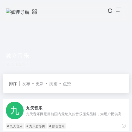
独立音乐
共 1 篇网址
排序
发布
更新
浏览
点赞
九天音乐
九天音乐网是目前国内最悠久的音乐服务品牌，为用户提供高品质音乐免费试听、正版音乐下载、MV观看、唱片购买。平台汇聚了众多优质音乐人和歌手，拥有流行、民谣、电子、摇滚等十多个流派的原创音乐作品。
# 九天音乐
# 九天音乐网
# 原创音乐