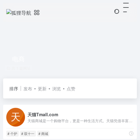
电商
共 1 篇网址
排序
发布
更新
浏览
点赞
天猫Tmall.com
天猫商城是一个购物平台，更是一种生活方式。天猫凭借丰富的家电、手机、电脑、服装、居家、母婴、美妆、个护、食品等众多商品种类及包含众多品牌官方旗舰店、优质的服务和便捷的购物体验，成为了消费者心中信赖的综合性购物商城。
# 个护
# 双十一
# 商城