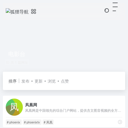
电影台
共 1 篇网址
排序
发布
更新
浏览
点赞
凤凰网
凤凰网是中国领先的综合门户网站，提供含文图音视频的全方位综合新闻资讯、深度访谈、观点评论、财经产品、互动应用、分享社区等服务，同时与凤凰无线、凤凰宽频形成三屏联动，为全球主流华人提供互联网、无线通信、电视网三网融合无缝衔接的新媒体优质体验。
# phoenix
# phoenixtv
# 凤凰