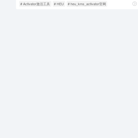
# Activator激活工具
# HEU
# heu_kms_activator官网