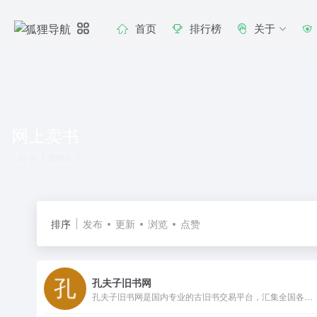
首页
排行榜
关于
网上卖书
共 1 篇网址
排序
发布
更新
浏览
点赞
孔夫子旧书网
孔夫子旧书网是国内专业的古旧书交易平台，汇集全国各地13000家网上书店，50000家书摊，展示多达9000万种书籍；大量极具收藏价值的古旧珍本（明清、民国古籍善本，珍品期刊，名人墨迹，民国珍本，绝版书等）在孔网展示与交易，吸引了大量的学者、研究人员和藏书人长时间在线关注并参与。找图书网站、在网上买书、开网上书店卖书，首选孔夫子旧书网。