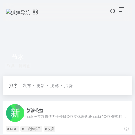
节水
共 1 篇网址
排序
发布
更新
浏览
点赞
新浪公益
新浪公益频道致力于传播公益文化理念,创新现代公益模式,打造公益服务平台,推动社会公益事业的向前发展。新浪公益通过关注社会公益热点、报道社会公益事件、营造公益爱心社区,全力打造大众参与的公益互动地带;
# NGO
# 一次性筷子
# 义卖