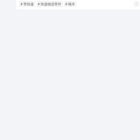
# 寄快递
# 快递物流寄件
# 顺丰