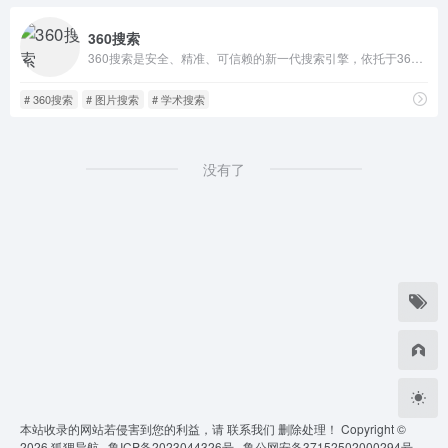
360搜索
360搜索是安全、精准、可信赖的新一代搜索引擎，依托于360母品牌的安全优势，全面拦截各类钓鱼欺诈等恶意网站，提供更放心的搜索服务。 360搜索 so靠谱。
# 360搜索
# 图片搜索
# 学术搜索
没有了
本站收录的网站若侵害到您的利益，请
联系我们
删除处理！ Copyright ©
2026
狐狸导航 ·
鲁ICP备2023044326号 ·
鲁公网安备37152502000294号 ·