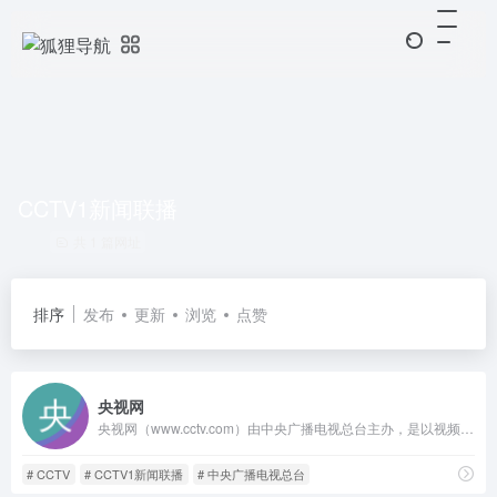
CCTV1新闻联播
共 1 篇网址
排序
发布
更新
浏览
点赞
央视网
央视网（www.cctv.com）由中央广播电视总台主办，是以视频为特色的中央重点新闻网站，是央视的融合传播平台，是拥有全牌照业务资质的大型互联网文化企业。秉承“融合创新、一体发展”的理念，以新闻为龙头，以视频为重点，以用户为中心，建成“一网一端多平台多渠道”融媒体传播体系。
# CCTV
# CCTV1新闻联播
# 中央广播电视总台