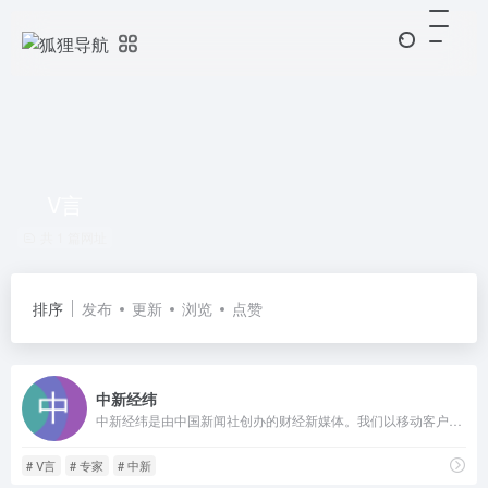
V言
共 1 篇网址
排序
发布
更新
浏览
点赞
中新经纬
中新经纬是由中国新闻社创办的财经新媒体。我们以移动客户端（APP）为基本传播平台，以“权威、前瞻、专业、亲和”为特色宗旨，致力于传递中国经济资讯、解读中国财经政策、讲述天下财富故事。中新经纬力争在第一时间分析经济数据、传播权威声音、洞悉行业风向、把脉全球趋势，成为您身边必不可少的财经助手。
# V言
# 专家
# 中新