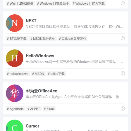
# Win11 25H2镜像
# Windows11安装助手
# Windows11官方下载
NEXT
NEXT是老牌原版软件资源站，前身MSDN我告诉你，提供Windows、Office、Linux官方纯净镜像，支持ED2K/BT下载，附文件校验码，仅分享资源渠道，不提供激活密钥。
# BT系统下载
# MSDN我告诉你
# Office原版安装包
HelloWindows
HelloWindows是一个完整极致的Windows纯净系统下载站，不夹带任何私货，系统全部来源于微软官方原版，本站只是收录官方发布的系统以及工具，方便大家下载，请放心使用。永久在线：www.hellowindows.cn
# hellowindows
# MSDN
# office下载
华为云OfficeAce
华为云OfficeAce是AgentArts平台专属桌面AI办公智能体，依托多专家Agent实现PPT、文档自动化处理，支持多IM跨端协同，内置企业级数据安全防护，一站式提升全场景办公效率。
# AgentArts
# AI PPT
# Excel
Cursor