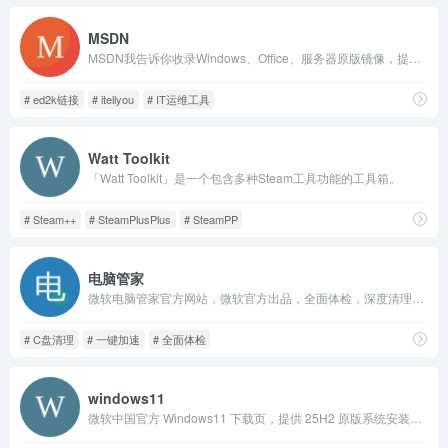
MSDN
MSDN我告诉你收录Windows、Office、服务器原版镜像，提供ed2k/BT下载链接与校验码，配套新版站点，纯净无广告，方便查找官方系统资源。
# ed2k链接
# itellyou
# IT运维工具
Watt Toolkit
「Watt Toolkit」是一个包含多种Steam工具功能的工具箱。
# Steam++
# SteamPlusPlus
# SteamPP
电脑管家
微软电脑管家官方网站，微软官方出品，全面体检，深度清理，工具箱。清理系统碎片，释放占用资源，让你的Windows飞速如新。
# C盘清理
# 一键加速
# 全面体检
windows11
微软中国官方 Windows11 下载页，提供 25H2 原版系统安装助手、启动盘制作工具与 ISO 镜像，分 x64/Arm 版本，附带完整安装教程，资源纯净安全，适配电脑升级、全新装机、虚拟机部署。