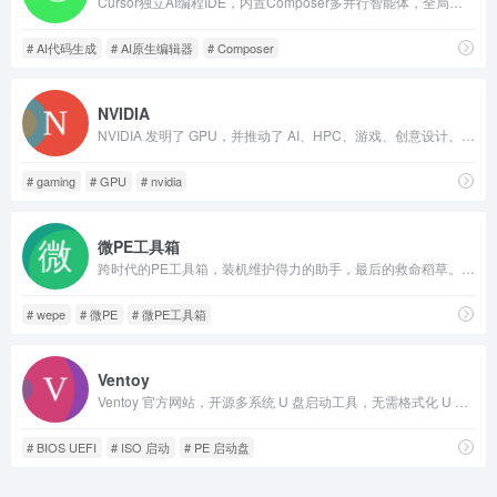
Cursor独立AI编程IDE，内置Composer多并行智能体，全局解析代码库，打通编辑器/CLI/Slack/GitHub，个人免费、企业合规私有化。
# AI代码生成
# AI原生编辑器
# Composer
NVIDIA
NVIDIA 发明了 GPU，并推动了 AI、HPC、游戏、创意设计、自动驾驶汽车和机器人开发领域的进步。
# gaming
# GPU
# nvidia
微PE工具箱
跨时代的PE工具箱，装机维护得力的助手，最后的救命稻草。化繁为简，小材大用，一键安装，极速启动。
# wepe
# 微PE
# 微PE工具箱
Ventoy
Ventoy 官方网站，开源多系统 U 盘启动工具，无需格式化 U 盘，直接拷贝 ISO、IMG 等镜像启动，兼容 BIOS/UEFI，支持 Windows、Linux 等全平台系统镜像。
# BIOS UEFI
# ISO 启动
# PE 启动盘