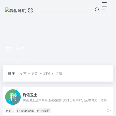
支付安全
共 1 篇网址
排序
发布
更新
浏览
点赞
腾讯卫士
腾讯卫士是集网络违法违规行为打击与用户安全教育为一体的，公益性综合安全服务平台。愿景：打造严肃、便捷举报体系，成为全民共治的公益平台。依托腾讯在安全大数据、底层技术和海量用户优势，与政府、行业、民众共同构建新型网络安全治理模式，协同社会各界共筑清朗互联网环境。
# 110
# 110.qq.com
# 110举报