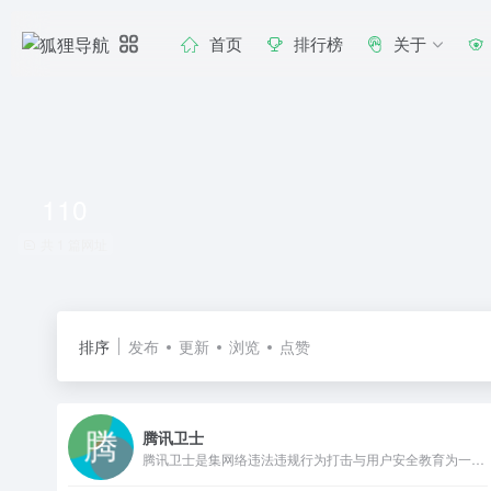
首页
排行榜
关于
110
共 1 篇网址
排序
发布
更新
浏览
点赞
腾讯卫士
腾讯卫士是集网络违法违规行为打击与用户安全教育为一体的，公益性综合安全服务平台。愿景：打造严肃、便捷举报体系，成为全民共治的公益平台。依托腾讯在安全大数据、底层技术和海量用户优势，与政府、行业、民众共同构建新型网络安全治理模式，协同社会各界共筑清朗互联网环境。