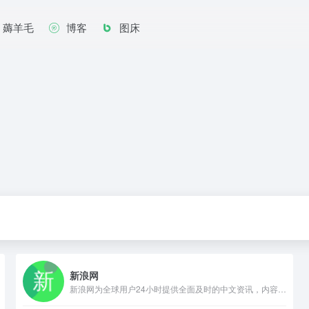
薅羊毛
博客
图床
新浪网
新浪网为全球用户24小时提供全面及时的中文资讯，内容覆盖国内外突发新闻事件、体坛赛事、娱乐时尚、产业资讯、实用信息等，设有新闻、体育、娱乐、财经、科技、房产、汽车等30多个内容频道，同时开设博客、视频、论坛等自由互动交流空间。