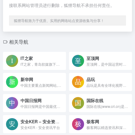
接联系网站管理员进行删除，狐狸导航不承担任何责任。
狐狸导航致力于优质、实用的网络站点资源收集与分享！
相关导航
IT之家
至顶网
IT之家，青岛软媒旗下的前沿科技门户网站。快速播报科技行业新闻头条快讯和手机数码产品评测，关注智能车电动车、AR/VR虚拟现实、苹果iOS/iPadOS、鸿蒙OS、谷歌Android、微软Win11/Win10/Win7，紧盯iPhone/iPad、安卓智能设备手机等数码潮流。
至顶网，是中国运营时间最长的科技产业媒体与 AI 产业服务机构之一。当前使命是以内容、研究和社区为支点，放大 AI 产业声量，加速技术商业化落地。
新华网
品玩
中国主要重点新闻网站,依托新华社遍布全球的采编网络,记者遍布世界100多个国家和地区,地方频道分布全国31个省市自治区,每天24小时同时使用6种语言滚动发稿,权威、准确、及时播发国内外重要新闻和重大突发事件,受众覆盖200多个国家和地区,发展论坛是全球知名的中文论坛。
品玩是具有全球化视野的科技内容平台和创新连接器，致力于服务全球科技创新者。
中国日报网
国际在线
中国日报网是中国最优质的新闻发布平台,热点实时新闻发布,提供国内新闻,国际快讯,评论,财经,体育,军事,图片,文化娱乐,时尚生活,视频及互动等综合新闻资讯!
国际在线(www.cri.cn)是由中央广播电视总台主办的中央重点新闻网站,通过44种语言(不含广客闽潮4种方言)对全球进行传播,是中国使用语种最多、传播地域最广、影响人群最大的多应用、多终端网站集群。 国际在线依托中央广播电视总台广泛的资讯渠道和媒体资源,在全球拥有40多个驻外记者站,与许多国家的驻华机构建立了良好的合作关系,已发展成为拥有强大的信息采集网络、多形态传播渠道的国际化新媒体平台。
安全KER – 安全资讯平台
极客网
安全KER - 安全资讯平台
极客网以精选资讯和深度评论联接科技商业创新者、观察者和读者，探索科技创新在新商业变革中的角色和能量。