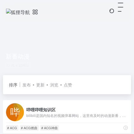
新番动漫
共 4 篇网址
排序
发布
更新
浏览
点赞
哔哩哔哩知识区
bilibili是国内知名的视频弹幕网站，这里有及时的动漫新番，活跃的ACG氛围，有创意的Up主。大家可以在这里找到许多欢乐。
# ACG
# ACG燃曲
# ACG神曲