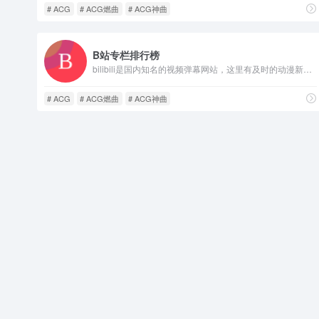
# ACG
# ACG燃曲
# ACG神曲
B站专栏排行榜
bilibili是国内知名的视频弹幕网站，这里有及时的动漫新番，活跃的ACG氛围，有创意的Up主。大家可以在这里找到许多欢乐。
# ACG
# ACG燃曲
# ACG神曲