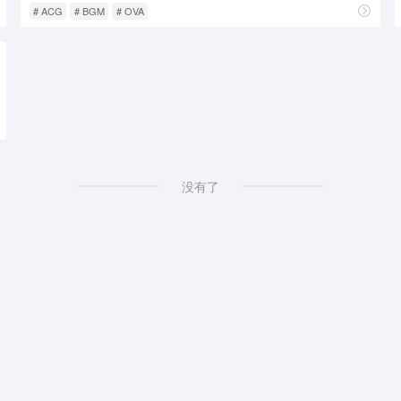
# ACG
# BGM
# OVA
没有了