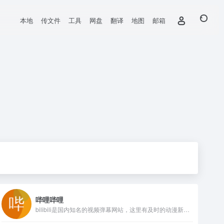
本地
传文件
工具
网盘
翻译
地图
邮箱
哔哩哔哩
bilibili是国内知名的视频弹幕网站，这里有及时的动漫新番，活跃的ACG氛围，有创意的Up主。大家可以在这里找到许多欢乐。