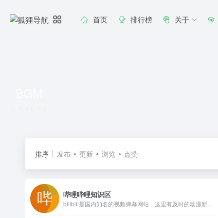
首页
排行榜
关于
BGM
共 4 篇网址
排序
发布
更新
浏览
点赞
哔哩哔哩知识区
bilibili是国内知名的视频弹幕网站，这里有及时的动漫新番，活跃的ACG氛围，有创意的Up主。大家可以在这里找到许多欢乐。