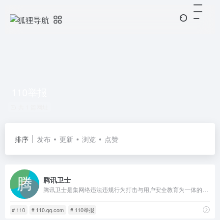
110举报
共 1 篇网址
排序
发布
更新
浏览
点赞
腾讯卫士
腾讯卫士是集网络违法违规行为打击与用户安全教育为一体的，公益性综合安全服务平台。愿景：打造严肃、便捷举报体系，成为全民共治的公益平台。依托腾讯在安全大数据、底层技术和海量用户优势，与政府、行业、民众共同构建新型网络安全治理模式，协同社会各界共筑清朗互联网环境。
# 110
# 110.qq.com
# 110举报