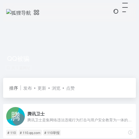
QQ被骗
共 1 篇网址
排序
发布
更新
浏览
点赞
腾讯卫士
腾讯卫士是集网络违法违规行为打击与用户安全教育为一体的，公益性综合安全服务平台。愿景：打造严肃、便捷举报体系，成为全民共治的公益平台。依托腾讯在安全大数据、底层技术和海量用户优势，与政府、行业、民众共同构建新型网络安全治理模式，协同社会各界共筑清朗互联网环境。
# 110
# 110.qq.com
# 110举报