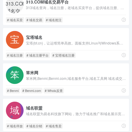
313.COM域名交易平台
313域名查询，域名注册，老域名买卖平台，提供域名注册、域名买卖、一口价（包含定向交易）、抢注、竞价等服务，更多服务持续更新中
# 域名买卖
# 域名交易
# 域名抢注
宝塔域名
宝塔(bt.cn)，让运维简单高效。面板支持Linux与Windows系统。一键配置：LAMP/LNMP、网站、数据库、FTP、SSL，通过Web端轻松管理服务器。
# 域名注册
# 域名注册平台
# 宝塔域名注册
笨米网
笨米网,Benmi,Benmi.com,域名服务平台,域名工具网 域名成交价格查询,域名历史查询,域名反查,Whois查询，whois反查,过期域名删除查询，域名交易价格，域名交易价格查询,域名交易行情,过期域名,域名评估
# Benmi
# Benmi.com
# Whois反查
域名联盟
域名联盟为易名科技旗下网站，致力于域名推广和域名展示页等服务，联盟的宗旨是打造域名界的生态闭环，流量变现，凸显域名的价值。
# 域名停放
# 域名分销
# 域名售卖