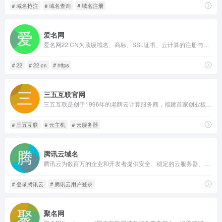
# 域名抢注
# 域名查询
# 域名注册
爱名网
爱名网22.CN为顶级域名、商标、SSL证书、云计算的注册与中介交易服务提供商，提供域名注册、商标查询、https申请；商标域名中介交易与拍卖、云主机与SSL服务器证书申请的企业互联网+云计算服务门户。爱名网,22,22.cn
# 22
# 22.cn
# https
三五互联官网
三五互联是创于1996年的老牌云计算服务商，福建首家创业板上市公司。专业提供企业邮箱、云服务器、域名注册、网站建设等服务,50余万个虚拟主机网站及1000余万个域名用户的共同选择！免费备案，7x24小时服务，助企业无忧上云。
# 三五互联
# 云主机
# 云服务器
腾讯云域名
腾讯云为数百万的企业和开发者提供安全、稳定的云服务器、云主机、CDN、对象存储、域名注册、云存储、云数据库等云服务，帮助用户解决游戏、视频、移动、微信、互联网+等行业的架构难题，是全球领先的云计算服务商。
# 登录腾讯云
# 腾讯云用户登录
聚名网