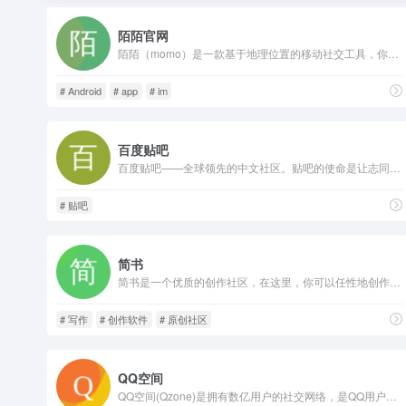
陌陌官网
陌陌（momo）是一款基于地理位置的移动社交工具，你可以通过陌陌认识周围任意范围内的陌生人，查看TA的个人信息和位置，并同TA聊天互动。通过陌陌，你可以非常及时的将网络关系转换为线下的真实关系。
# Android
# app
# im
百度贴吧
百度贴吧——全球领先的中文社区。贴吧的使命是让志同道合的人相聚。不论是大众话题还是小众话题，都能精准地聚集大批同好网友，展示自我风采，结交知音，搭建别具特色的“兴趣主题“互动平台。贴吧目录涵盖游戏、地区、文学、动漫、娱乐明星、生活、体育、电脑数码等方方面面，是全球领先的中文交流平台，它为人们提供一个表达和交流思想的自由网络空间，并以此汇集志同道合的网友。
# 贴吧
简书
简书是一个优质的创作社区，在这里，你可以任性地创作，一篇短文、一张照片、一首诗、一幅画……我们相信，每个人都是生活中的艺术家，有着无穷的创造力。
# 写作
# 创作软件
# 原创社区
QQ空间
QQ空间(Qzone)是拥有数亿用户的社交网络，是QQ用户的网上家园，是腾讯集团的核心平台之一。您可以玩游戏、玩装扮、上传照片、写说说、写日志，黄钻贵族还可以免费换装并拥有多种特权。QQ空间同时致力于建设腾讯开放平台，和第三方开发商、创业者一起为亿万中国网民提供卓越的、个性化的社交服务。