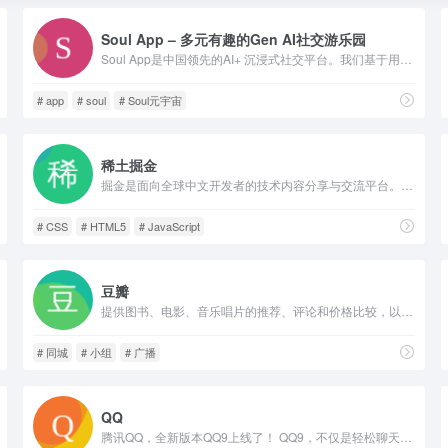
Soul App – 多元有趣的Gen AI社交游乐园
Soul App是中国领先的AI+ 沉浸式社交平台。我们基于用户兴趣和个性，而非现实身份或外貌，依托先进的AI模型及算法，创建了一个温暖的情绪绿洲。
# app
# soul
# Soul元宇宙
稀土掘金
掘金是面向全球中文开发者的技术内容分享与交流平台。我们通过技术文章、沸点、课程、直播等产品和服务，打造一个激发开发者创作灵感，激励开发者沉淀分享，陪伴开发者成长的综合类技术社区。
# CSS
# HTML5
# JavaScript
豆瓣
提供图书、电影、音乐唱片的推荐、评论和价格比较，以及城市独特的文化生活。
# 同城
# 小组
# 广播
QQ
腾讯QQ，全新版本QQ9上线了！ QQ9，不仅是轻松聊天，更是兴趣社区的聚集地。欢迎下载体验最新版本QQ，体验最新功能！欢迎访问QQ官网，下载新版QQ，了解QQ最新功能就在im.qq.com。