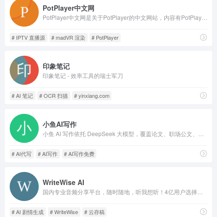
PotPlayer中文网
PotPlayer中文网是关于PotPlayer的中文网站，内容有PotPlayer下载,使用教程,插件,直播源,皮肤。PotPlayer支持网络上所有主流的视频音频格式文件，被誉为Windows平台上最优秀的免费影音全能格式播放器。
# IPTV 直播源
# madVR 渲染
# PotPlayer
印象笔记
印象笔记 - 效率工具的瑞士军刀
# AI 笔记
# OCR 扫描
# yinxiang.com
小鱼AI写作
小鱼 AI 写作依托 DeepSeek 大模型，覆盖论文、职场公文、自媒体、短视频、小说等数百写作场景，支持润色改写、去 AI 痕迹、一键生成 PPT，配备海量写作模板，适配学生、运营、办公人群。
# AI代写
# AI写作
# AI写作免费
WriteWise AI
国内专业音频分享平台，随时随地，听我想听！4亿用户选择的在线音频平台。马东、郭德纲、吴晓波等20多万大咖入驻，1亿多条原创有声内容覆盖有声书、儿童、相声评书、财经新闻、音乐等328类。
# AI 剧情生成
# WriteWise
# 云存稿