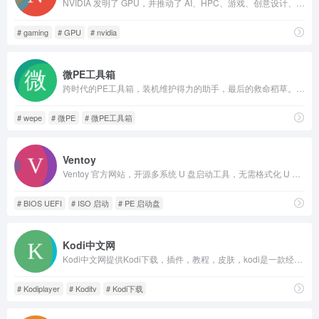
NVIDIA 发明了 GPU，并推动了 AI、HPC、游戏、创意设计、自动驾驶汽车和机器人开发领域的进步。
# gaming
# GPU
# nvidia
微PE工具箱
跨时代的PE工具箱，装机维护得力的助手，最后的救命稻草。化繁为简，小材大用，一键安装，极速启动。
# wepe
# 微PE
# 微PE工具箱
Ventoy
Ventoy 官方网站，开源多系统 U 盘启动工具，无需格式化 U 盘，直接拷贝 ISO、IMG 等镜像启动，兼容 BIOS/UEFI，支持 Windows、Linux 等全平台系统镜像。
# BIOS UEFI
# ISO 启动
# PE 启动盘
Kodi中文网
Kodi中文网提供Kodi下载，插件，教程，皮肤，kodi是一款经典免费开源、跨平台且功能强大的多媒体影音中心软件播放器，是您打造家庭影院电影库必备神器。
# Kodiplayer
# Koditv
# Kodi下载