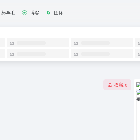
薅羊毛
博客
图床
收藏
0