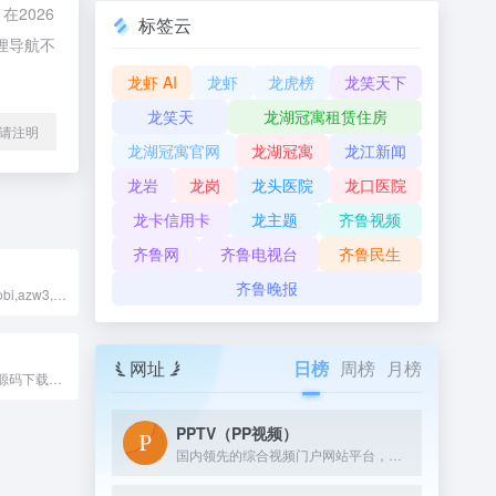
2026
标签云
狸导航不
龙虾 AI
龙虾
龙虎榜
龙笑天下
龙笑天
龙湖冠寓租赁住房
l转载请注明
龙湖冠寓官网
龙湖冠寓
龙江新闻
龙岩
龙岗
龙头医院
龙口医院
龙卡信用卡
龙主题
齐鲁视频
齐鲁网
齐鲁电视台
齐鲁民生
齐鲁晚报
翻书猫,pdf,txt,mobi,azw3,epub,kindle格式,电子书下载,书籍资源,阅读分享
网址
日榜
周榜
月榜
茉莉小栈，专注源码下载、插件分享、建站教程与网站优化。精选优质资源，让建站更简单，让资源触手可及。
PPTV（PP视频）
国内领先的综合视频门户网站平台，汇集电视剧、电影、动漫、综艺、体育、娱乐、游戏、搞笑、旅游等视频类目，为您提供画面清晰、播放流畅的高清视频，免费在线观看正版热门视频内容就来PP视频。