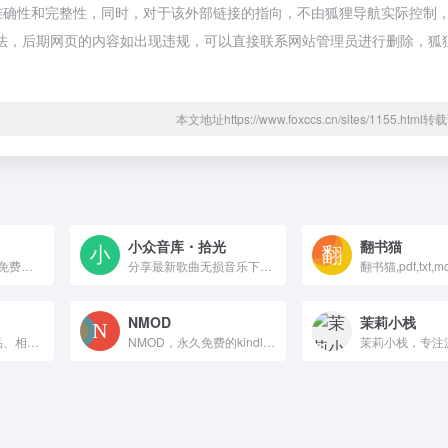
准确性和完整性，同时，对于该外部链接的指向，不由狐狸导航实际控制，在
规合法，后期网页的内容如出现违规，可以直接联系网站管理员进行删除，狐
本文地址https://www.foxccs.cn/sites/1155.htm
小众音库・拾光
翻书猫
y宝阳悦读网是一个免费的电子书分享平台，提供kindle、epub、mobi、azw3、pdf、txt等格式电子书，一个分享书单、推荐图书以及提供电子书免费下载的网站，一个值得电子书爱好者收藏的网站。
分享最新歌曲无损音乐下载,最热门抖音歌曲排行榜大全下载,歌手所有专辑以及经典老歌大全下载,4K高清MV,车载DJ舞曲大全等一切与音乐相关的资源免费下载，在本站可以找到很多的高品质无损音乐。
NMOD
茉莉小栈
提供百万戏曲、小品、相声、广场舞、评书等mp4视频和mp3音频格式资源的高速下载服务。
NMOD，永久免费的kindle电子书资源下载网站！一起分享阅读的乐趣