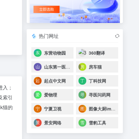
热门网址
东营动物园
360翻译
山东第一医科大学第三附属医院
房车猫
起点中文网
丁科技网
"进入；
爱物理
寻医问药网
及索引
k猫的
宁夏卫视
图像大厨imgcook
景安网络
雪豹工具