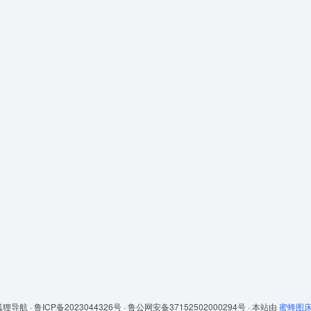
狐狸导航 ·
鲁ICP备2023044326号 ·
鲁公网安备37152502000294号 ·
本站由
蜜蜂图