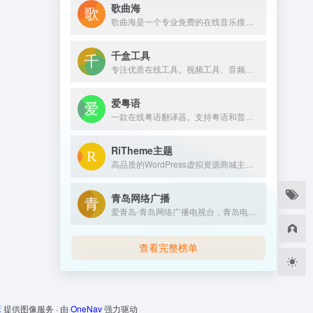
歌曲海
歌曲海是一个专业免费的在线音乐搜索与下载平台，致力于为用户提供全网最全面的MP3歌曲资源。无论是付费歌曲、流行音乐，还是经典老歌，这里都能轻松找到。
千盒工具
专注优质在线工具。视频工具、音频工具、图片工具、 PDF工具、办公辅助、设计工具、文本工具、数字工具、单位转换等工具。拥有良好的用户体验，提升您的工作学习效率！
爱粤语
一款在线粤语翻译器。支持粤语和普通话互转、繁简转换以及语音播放的功能。
RiTheme主题
高品质的WordPress虚拟资源商城主题开发商，最新版ripro主题,riplus主题下载，正版ripro下载，ripro授权购买,顶尖的资源类付费类wordpress主题下载，高级WordPress主题开发，资源类网站程序源码开发首选。
青岛网络广播
爱青岛-青岛网络广播电视台，青岛电视台官网，融合青岛传媒网，青岛广播网，是青岛视频门户网站。提供青岛电视台、广播电台的在线直播和点播；是《青岛新闻》《生活在线》《今日》《够级英雄》《一见钟情》《行风在线》等栏目的官网；提供青岛新闻、青岛社区、青岛美食、青岛教育、青岛旅游、青岛天气、青岛公交查询等综合信息。
查看完整榜单
床
提供图像服务 · 由
OneNav
强力驱动