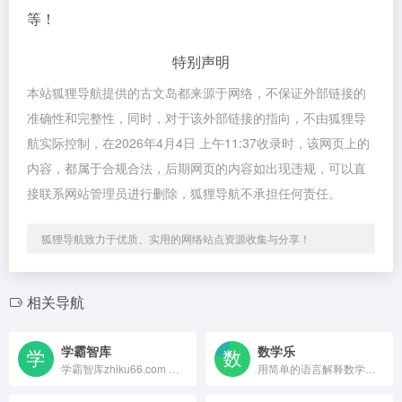
等！
特别声明
本站狐狸导航提供的古文岛都来源于网络，不保证外部链接的
准确性和完整性，同时，对于该外部链接的指向，不由狐狸导
航实际控制，在2026年4月4日 上午11:37收录时，该网页上的
内容，都属于合规合法，后期网页的内容如出现违规，可以直
接联系网站管理员进行删除，狐狸导航不承担任何责任。
狐狸导航致力于优质、实用的网络站点资源收集与分享！
相关导航
学霸智库
数学乐
学霸智库zhiku66.com 是一个学习分享资源网站,各种平台视频音频资料,中小学学习资料,家长学习资料等资源下载,帮你快速提升学习水平,成为真正的学霸!
用简单的语言解释数学，加上谜题、游戏、测验、工作表和论坛。适用于1-12岁儿童、教师和家长。