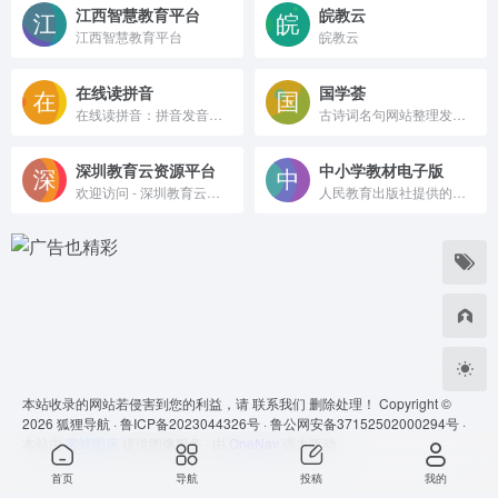
江西智慧教育平台
皖教云
江西智慧教育平台
皖教云
在线读拼音
国学荟
在线读拼音：拼音发音在线点读，正确拼音的发音，是学习拼音的好工具！
古诗词名句网站整理发布完整的古诗词，古文典籍，古典文学，先秦诸子百家文学等等都收集在列。
深圳教育云资源平台
中小学教材电子版
欢迎访问 - 深圳教育云资源平台
人民教育出版社提供的教材电子版在线网站
本站收录的网站若侵害到您的利益，请
联系我们
删除处理！ Copyright ©
2026
狐狸导航 ·
鲁ICP备2023044326号 ·
鲁公网安备37152502000294号 ·
本站由
蜜蜂图床
提供图像服务 · 由
OneNav
强力驱动
首页
导航
投稿
我的