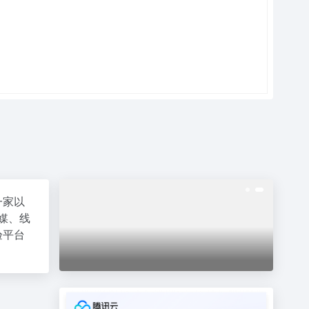
一家以
媒、线
验平台