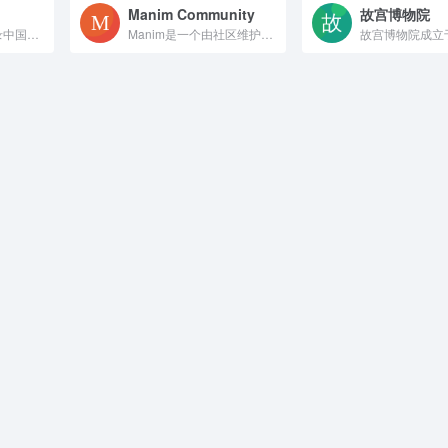
Manim Community
故宫博物院
历史记是一个以记录中国历史故事为核心的历史资讯网站。历史记除了对历史人物、故事、战争、文化等各个方面的解读，还有海量关于历史故事的成语资料，满足人们想要全面了解中华五千年历史故事的心理，打造最全面的中国经典历史故事大全
Manim是一个由社区维护的Python库，用于创建数学动画。