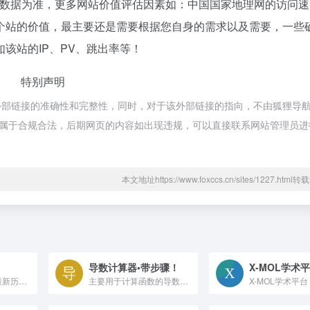
站数据为准，更多网站价值评估因素如：中国国家地理网的访问速
个站的价值，最主要还是需要根据您自身的需求以及需要，一些
该站的IP、PV、跳出率等！
特别声明
外部链接的准确性和完整性，同时，对于该外部链接的指向，不由狐狸导
容，都属于合规合法，后期网页的内容如出现违规，可以直接联系网站管理员
本文地址https://www.foxccs.cn/sites/1227.htm
导数计算器•带步骤！
X-MOL学术
历史剧网为你提供最新历史剧排行榜，最好看的历史剧排行榜。历史剧网不仅致力于还原历史剧中的真实历史背景，历史人物原型，同时用最直观的历史时间轴方式展示中国历史，用百度地图的方式为你直观展现中国历代都城所在地以及历代首都详细介绍。历史剧网也提供中国历史朝代详表、中国历史朝代歌以及中国历朝历代的详细介绍和相关历史剧。
主要用于计算函数的导数，并展示详细的步骤