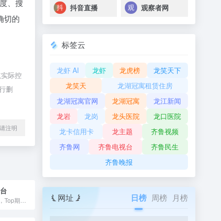
度、搜
抖音直播
观察者网
确切的
标签云
龙虾 AI
龙虾
龙虎榜
龙笑天下
航实际控
龙笑天
龙湖冠寓租赁住房
进行删
龙湖冠寓官网
龙湖冠寓
龙江新闻
龙岩
龙岗
龙头医院
龙口医院
l转载请注明
龙卡信用卡
龙主题
齐鲁视频
齐鲁网
齐鲁电视台
齐鲁民生
齐鲁晚报
平台
网址
日榜
周榜
月榜
X-MOL学术平台，Top期刊论文图文内容每日更新，海内外课题组信息，行业新闻文摘，化学类网址导航，化学软件和数据库导航，及更多其他内容