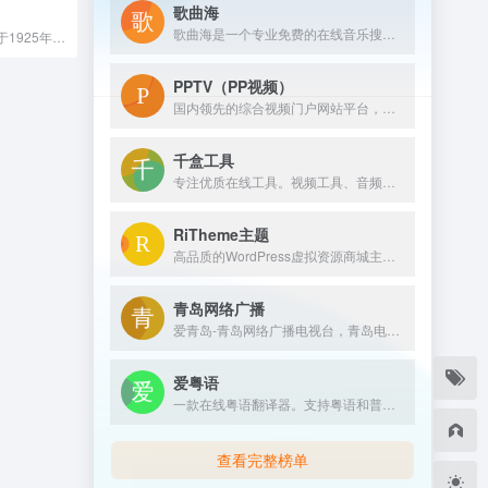
歌曲海
歌曲海是一个专业免费的在线音乐搜索与下载平台，致力于为用户提供全网最全面的MP3歌曲资源。无论是付费歌曲、流行音乐，还是经典老歌，这里都能轻松找到。
故宫博物院成立于1925年10月10日，是以明清两代皇宫和宫廷旧藏文物为基础建立起来的大型综合性古代艺术博物馆，是世界文化遗产地、全国重点文物保护单位和爱国主义教育示范基地。
PPTV（PP视频）
国内领先的综合视频门户网站平台，汇集电视剧、电影、动漫、综艺、体育、娱乐、游戏、搞笑、旅游等视频类目，为您提供画面清晰、播放流畅的高清视频，免费在线观看正版热门视频内容就来PP视频。
千盒工具
专注优质在线工具。视频工具、音频工具、图片工具、 PDF工具、办公辅助、设计工具、文本工具、数字工具、单位转换等工具。拥有良好的用户体验，提升您的工作学习效率！
RiTheme主题
高品质的WordPress虚拟资源商城主题开发商，最新版ripro主题,riplus主题下载，正版ripro下载，ripro授权购买,顶尖的资源类付费类wordpress主题下载，高级WordPress主题开发，资源类网站程序源码开发首选。
青岛网络广播
爱青岛-青岛网络广播电视台，青岛电视台官网，融合青岛传媒网，青岛广播网，是青岛视频门户网站。提供青岛电视台、广播电台的在线直播和点播；是《青岛新闻》《生活在线》《今日》《够级英雄》《一见钟情》《行风在线》等栏目的官网；提供青岛新闻、青岛社区、青岛美食、青岛教育、青岛旅游、青岛天气、青岛公交查询等综合信息。
爱粤语
一款在线粤语翻译器。支持粤语和普通话互转、繁简转换以及语音播放的功能。
查看完整榜单