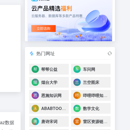
热门网址
帮帮公益
车问网
烟台大学
兰空图床
恩施知识网
哔哩哔哩知识区
ABABTOOLS——发现有趣、有用的东西
数学文化
唐诗宋词
雷区资源链接站
naz数据