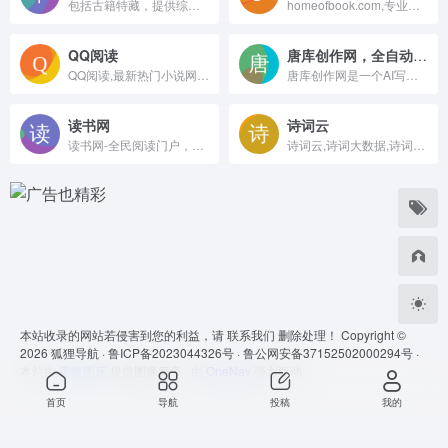
包括古籍特藏，提供综合性数字化文献及检索系统
homeofbook.com,专业的免费电子书下载网站,支持mobi,epub,pdf,txt,azw3等阅读格式的电子书免费下载
QQ阅读
唐库创作网，全自动小说生成器，AI写小说工具
QQ阅读,最新热门小说网站,提供玄幻小说、武侠小说、原创小说、网游小说、都市小说、言情小说、青春小说、科幻小说等首发小说,最新章节在线阅读。更多精彩尽在QQ阅读。
唐库创作网是一个AI写小说平台。核心功能：全自动小说生成器，可以一键生成1-500万字篇幅的小说；长文章节拆分，网络小说拆解；批量创作，批量改写或扩写文章；降低AI率改写。
读书网
诗词云
读书网-全民阅读门户，专业中文图书搜索引擎,在线读书,提供各类免费电子书及图书导购服务
诗词云,诗词大数据,诗词团体共享平台
本站收录的网站若侵害到您的利益，请
联系我们
删除处理！ Copyright ©
2026
狐狸导航 ·
鲁ICP备2023044326号 ·
鲁公网安备37152502000294号 ·
本站由
蜜蜂图床
提供图像服务 · 由
OneNav
强力驱动
首页
导航
投稿
我的