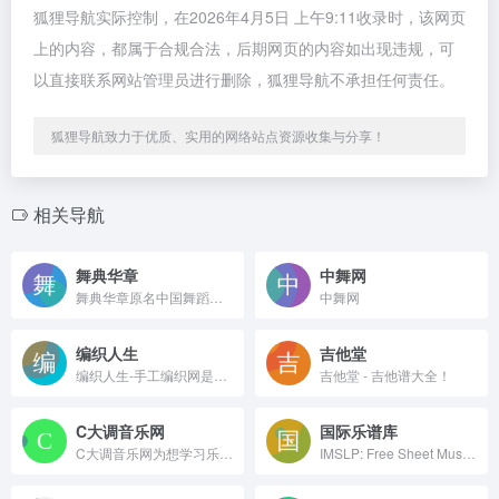
狐狸导航实际控制，在2026年4月5日 上午9:11收录时，该网页
上的内容，都属于合规合法，后期网页的内容如出现违规，可
以直接联系网站管理员进行删除，狐狸导航不承担任何责任。
狐狸导航致力于优质、实用的网络站点资源收集与分享！
相关导航
舞典华章
中舞网
舞典华章原名中国舞蹈网，整理各类舞蹈资料，为中华舞者提供动力
中舞网
编织人生
吉他堂
编织人生-手工编织网是国内手工编织领域的卓越品牌。内容包括毛衣编织教程，编织视频教学，儿童毛衣编织方法等，拥有编织人生门户，会编织教学平台及编织人生论坛几个部分组成。更多手工编织教程尽在编织人生网。
吉他堂 - 吉他谱大全！
C大调音乐网
国际乐谱库
C大调音乐网为想学习乐器和唱歌的音乐爱好者提供了优质的在线付费和免费音乐课程，设有吉他、乐理、尤克里里、钢琴、流行唱法、音乐制作等多个品类的入门和进阶教学视频和干货专栏，
IMSLP: Free Sheet Music PDF Download 丨 IMSLP：免费乐谱PDF下载